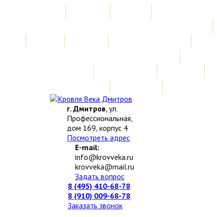
Главная
Акции
Услуги
Замер
Расчет
Монтажные работы
Изготовление нестандартных изделий
Доставка и возврат
Наши работы
Новости
О компании
Контакты
г. Дмитров
, ул.
Профессиональная,
дом 169, корпус 4
Посмотреть адрес
E-mail:
info@krovveka.ru
krovveka@mail.ru
Задать вопрос
8 (495) 410-68-78
8 (910) 009-68-78
Заказать звонок