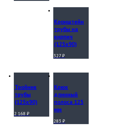
Кронштейн
трубы на
кирпич
(125х90)
327
₽
Тройник
Крюк
трубы
длинный
(125х90)
полоса 125
мм
2 168
₽
283
₽