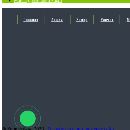
Мансардные окна Fakro
Главная
Акции
Замер
Расчет
М
© Кровля Века 2020 |
Разработка и продвижение сайта