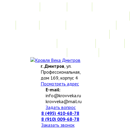
Главная
Акции
Услуги
Замер
Расчет
Монтажные работы
Изготовление нестандартных изделий
Доставка и возврат
Наши работы
Новости
О компании
Контакты
г. Дмитров
, ул.
Профессиональная,
дом 169, корпус 4
Посмотреть адрес
E-mail:
info@krovveka.ru
krovveka@mail.ru
Задать вопрос
8 (495) 410-68-78
8 (910) 009-68-78
Заказать звонок