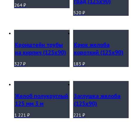
град (125х90)
264
₽
520
₽
Кронштейн трубы
Крюк желоба
на кирпич (125х90)
короткий (125х90)
327
₽
183
₽
Желоб полукруглый
Заглушка желоба
125 мм 3 м
(125х90)
1 221
₽
221
₽