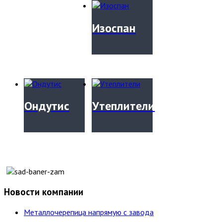
Изоспан
Ондутис
Утеплители
Новости компании
Металлочерепица напрямую с завода