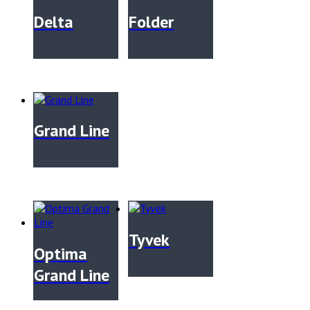
Delta
Folder
Grand Line
Tyvek
Optima
Grand Line