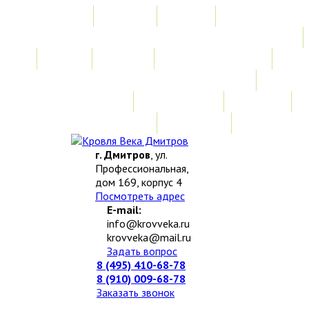
Главная
Акции
Услуги
Замер
Расчет
Монтажные работы
Изготовление нестандартных изделий
Доставка и возврат
Наши работы
Новости
О компании
Контакты
г. Дмитров
, ул.
Профессиональная,
дом 169, корпус 4
Посмотреть адрес
E-mail:
info@krovveka.ru
krovveka@mail.ru
Задать вопрос
8 (495) 410-68-78
8 (910) 009-68-78
Заказать звонок