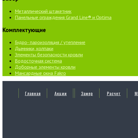
Металлический штакетник
Панельные ограждения Grand Line® и Optima
Комплектующие
Гидро- пароизоляция / утепление
Дымники, колпаки
Элементы безопасности кровли
Водосточная система
Доборные элементы кровли
Мансардные окна Fakro
Главная
Акции
Замер
Расчет
М