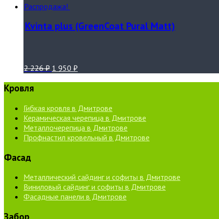
Распродажа!
Kvinta plus (GreenCoat Pural Matt)
2 226
₽
1 950
₽
Кровля
Гибкая кровля в Дмитрове
Керамическая черепица в Дмитрове
Металлочерепица в Дмитрове
Профнастил кровельный в Дмитрове
Фасад
Металлический сайдинг и софиты в Дмитрове
Виниловый сайдинг и софиты в Дмитрове
Фасадные панели в Дмитрове
Забор