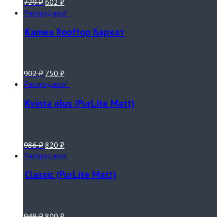
729
₽
602
₽
Распродажа!
Kamea Rooftop Бархат
902
₽
750
₽
Распродажа!
Kvinta plus (PurLite Matt)
986
₽
820
₽
Распродажа!
Classic (PurLite Matt)
948
₽
800
₽