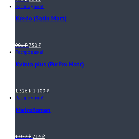
Распродажа!
Kredo (Satin Matt)
901
₽
750
₽
Распродажа!
Kvinta plus (PurPro Matt)
1 326
₽
1 100
₽
Распродажа!
MetroRoman
1 077
₽
714
₽