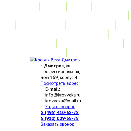
Главная
Акции
Услуги
Замер
Расчет
Монтажные работы
Изготовление нестандартных изделий
Доставка и возврат
Наши работы
Новости
О компании
Контакты
г. Дмитров
, ул.
Профессиональная,
дом 169, корпус 4
Посмотреть адрес
E-mail:
info@krovveka.ru
krovveka@mail.ru
Задать вопрос
8 (495) 410-68-78
8 (910) 009-68-78
Заказать звонок