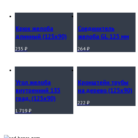
Крюк желоба
Соединитель
длинный (125х90)
желоба GL 125 мм
235
₽
264
₽
Угол желоба
Кронштейн трубы
внутренний 135
на дерево (125х90)
град. (125х90)
222
₽
1 719
₽