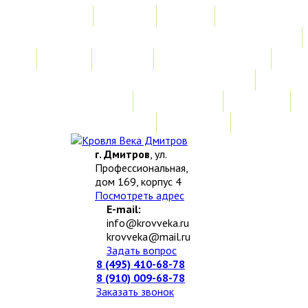
Главная
Акции
Услуги
Замер
Расчет
Монтажные работы
Изготовление нестандартных изделий
Доставка и возврат
Наши работы
Новости
О компании
Контакты
г. Дмитров
, ул.
Профессиональная,
дом 169, корпус 4
Посмотреть адрес
E-mail:
info@krovveka.ru
krovveka@mail.ru
Задать вопрос
8 (495) 410-68-78
8 (910) 009-68-78
Заказать звонок