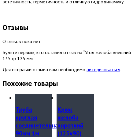
эстетичность, герметичность и отличную гидродинамику.
Отзывы
Отзывов пока нет.
Будьте первым, кто оставил отзыв на “Угол желоба внешний
135 гр 125 мм”
Для отправки отзыва вам необходимо
авторизоваться
.
Похожие товары
Труба
Крюк
круглая
желоба
соединительная
короткий
90мм 1м
(125х90)