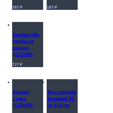
583
₽
183
₽
Кронштейн
трубы на
кирпич
(125х90)
327
₽
Колено
Угол желоба
стока
внешний 90
(125х90)
гр 125 мм