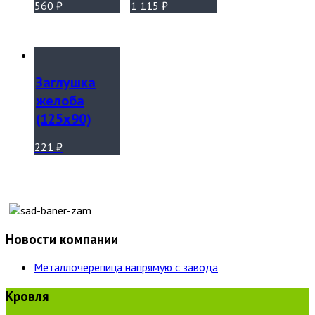
560
₽
1 115
₽
Заглушка
желоба
(125х90)
221
₽
Новости компании
Металлочерепица напрямую с завода
Кровля