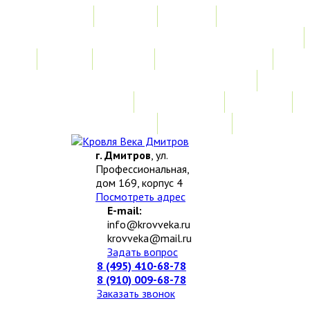
Главная
Акции
Услуги
Замер
Расчет
Монтажные работы
Изготовление нестандартных изделий
Доставка и возврат
Наши работы
Новости
О компании
Контакты
г. Дмитров
, ул.
Профессиональная,
дом 169, корпус 4
Посмотреть адрес
E-mail:
info@krovveka.ru
krovveka@mail.ru
Задать вопрос
8 (495) 410-68-78
8 (910) 009-68-78
Заказать звонок