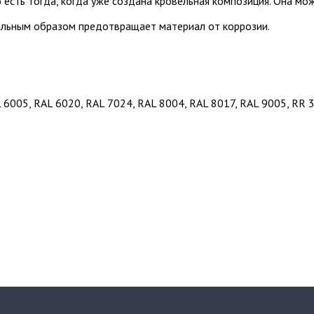
о есть тогда, когда уже создана кровельная композиция. Она м
альным образом предотвращает материал от коррозии.
 6005, RAL 6020, RAL 7024, RAL 8004, RAL 8017, RAL 9005, RR 