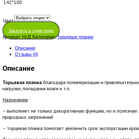
142*100
Цвет
Очистить
Заказать в один клик
Артикул:
Н/Д
Категория:
Торцевые планки
Описание
Отзывы (0)
Описание
Торцевая планка
благодаря полимеризации и привлекательно
нагрузки, попадания влаги и т.п.
Назначение
– выполняет не только декоративную функцию, но и полезную 
природных загрязнений
– торцевая планка помогает увеличить срок эксплуатации кро