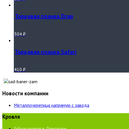
Торцевая планка Drap
304
₽
Торцевая планка Safari
410
₽
Новости компании
Металлочерепица напрямую с завода
Кровля
Гибкая кровля в Дмитрове