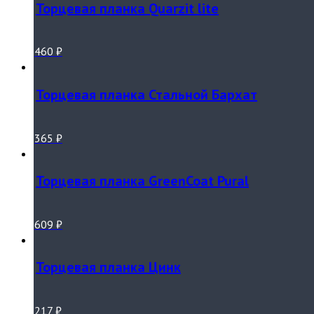
Торцевая планка Quarzit lite
460
₽
Торцевая планка Стальной Бархат
365
₽
Торцевая планка GreenCoat Pural
609
₽
Торцевая планка Цинк
217
₽