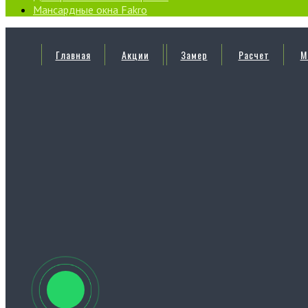
Мансардные окна Fakro
Главная
Акции
Замер
Расчет
М