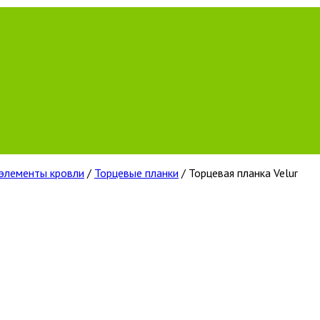
элементы кровли
/
Торцевые планки
/ Торцевая планка Velur