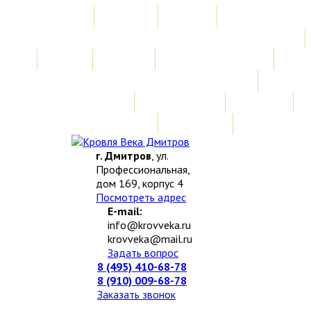
Главная
Акции
Услуги
Замер
Расчет
Монтажные работы
Изготовление нестандартных изделий
Доставка и возврат
Наши работы
Новости
О компании
Контакты
г. Дмитров
, ул.
Профессиональная,
дом 169, корпус 4
Посмотреть адрес
E-mail:
info@krovveka.ru
krovveka@mail.ru
Задать вопрос
8 (495) 410-68-78
8 (910) 009-68-78
Заказать звонок