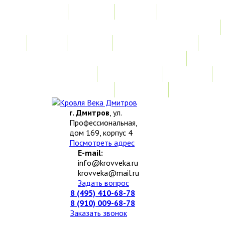
Главная
Акции
Услуги
Замер
Расчет
Монтажные работы
Изготовление нестандартных изделий
Доставка и возврат
Наши работы
Новости
О компании
Контакты
г. Дмитров
, ул.
Профессиональная,
дом 169, корпус 4
Посмотреть адрес
E-mail:
info@krovveka.ru
krovveka@mail.ru
Задать вопрос
8 (495) 410-68-78
8 (910) 009-68-78
Заказать звонок