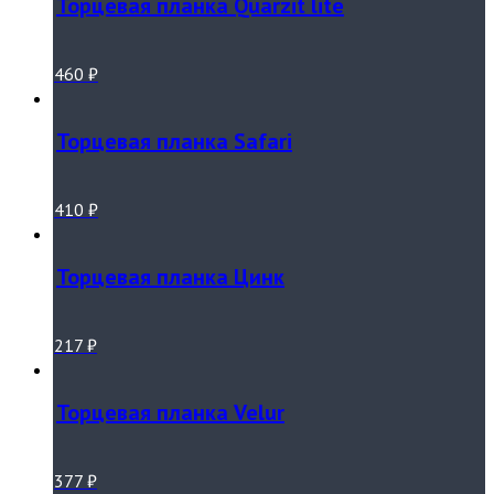
Торцевая планка Quarzit lite
460
₽
Торцевая планка Safari
410
₽
Торцевая планка Цинк
217
₽
Торцевая планка Velur
377
₽