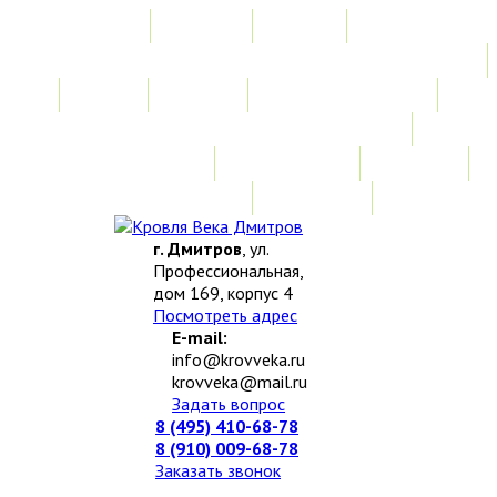
Главная
Акции
Услуги
Замер
Расчет
Монтажные работы
Изготовление нестандартных изделий
Доставка и возврат
Наши работы
Новости
О компании
Контакты
г. Дмитров
, ул.
Профессиональная,
дом 169, корпус 4
Посмотреть адрес
E-mail:
info@krovveka.ru
krovveka@mail.ru
Задать вопрос
8 (495) 410-68-78
8 (910) 009-68-78
Заказать звонок