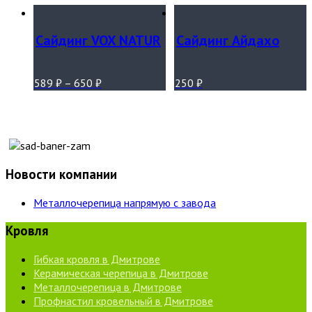
Сайдинг VOX NATUR
Сайдинг Айдахо
589
₽
–
650
₽
250
₽
Новости компании
Металлочерепица напрямую с завода
Кровля
Гибкая кровля в Дмитрове
Керамическая черепица в Дмитрове
Металлочерепица в Дмитрове
Профнастил кровельный в Дмитрове