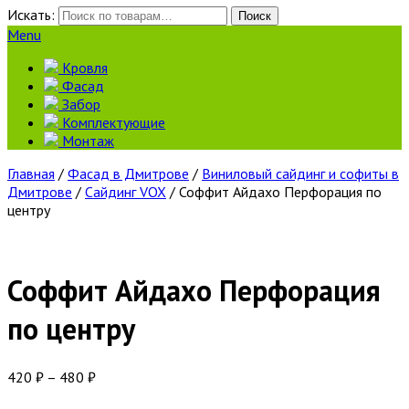
Искать:
Поиск
Menu
Кровля
Фасад
Забор
Комплектующие
Монтаж
Главная
/
Фасад в Дмитрове
/
Виниловый сайдинг и софиты в
Дмитрове
/
Сайдинг VOX
/ Соффит Айдахо Перфорация по
центру
Соффит Айдахо Перфорация
по центру
420
₽
–
480
₽