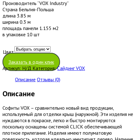
Производитель “VOX Industry”
Страна Бельгия-Польша
длина 3.85 м
ширина 0.3 м
площадь панели 1.155 м2
в упаковке 10 шт
Цвет
Очистить
Заказать в один клик
Артикул:
Н/Д
Категория:
Сайдинг VOX
Описание
Отзывы (0)
Описание
Софиты VOX – сравнительно новый вид продукции,
используемый для отделки крыш (наружной). Эти изделия не
нуждаются в покраске, легко и быстро монтируются
поскольку оснащены системой CLICК обеспечивающей
плотное прилегание. Изделия имеют полуматовую
поверхность, которая идеально имитирует дерево. Наличие