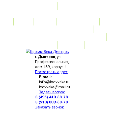
Главная
Акции
Услуги
Замер
Расчет
Монтажные работы
Изготовление нестандартных изделий
Доставка и возврат
Наши работы
Новости
О компании
Контакты
г. Дмитров
, ул.
Профессиональная,
дом 169, корпус 4
Посмотреть адрес
E-mail:
info@krovveka.ru
krovveka@mail.ru
Задать вопрос
8 (495) 410-68-78
8 (910) 009-68-78
Заказать звонок