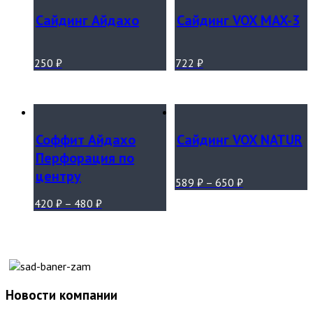
Сайдинг Айдахо
Сайдинг VOX MAX-3
250
₽
722
₽
Соффит Айдахо
Сайдинг VOX NATUR
Перфорация по
центру
589
₽
–
650
₽
420
₽
–
480
₽
Новости компании