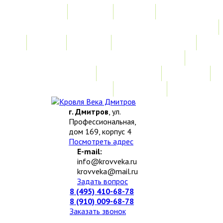
Главная
Акции
Услуги
Замер
Расчет
Монтажные работы
Изготовление нестандартных изделий
Доставка и возврат
Наши работы
Новости
О компании
Контакты
г. Дмитров
, ул.
Профессиональная,
дом 169, корпус 4
Посмотреть адрес
E-mail:
info@krovveka.ru
krovveka@mail.ru
Задать вопрос
8 (495) 410-68-78
8 (910) 009-68-78
Заказать звонок