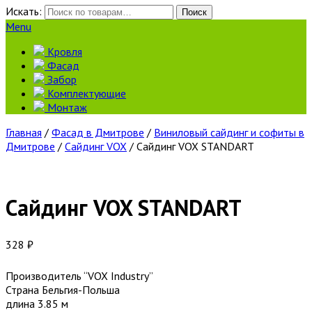
Искать:
Поиск
Menu
Кровля
Фасад
Забор
Комплектующие
Монтаж
Главная
/
Фасад в Дмитрове
/
Виниловый сайдинг и софиты в
Дмитрове
/
Сайдинг VOX
/ Сайдинг VOX STANDART
Сайдинг VOX STANDART
328
₽
Производитель “VOX Industry”
Страна Бельгия-Польша
длина 3.85 м