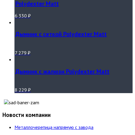
Polydexter Matt
6 330
₽
Дымник с сеткой Polydexter Matt
7 279
₽
Дымник с жалюзи Polydexter Matt
8 229
₽
Новости компании
Металлочерепица напрямую с завода