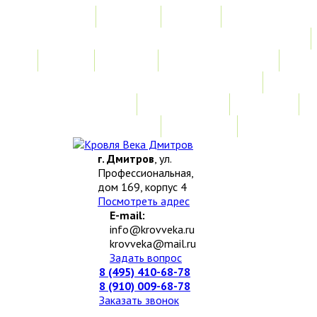
Главная
Акции
Услуги
Замер
Расчет
Монтажные работы
Изготовление нестандартных изделий
Доставка и возврат
Наши работы
Новости
О компании
Контакты
г. Дмитров
, ул.
Профессиональная,
дом 169, корпус 4
Посмотреть адрес
E-mail:
info@krovveka.ru
krovveka@mail.ru
Задать вопрос
8 (495) 410-68-78
8 (910) 009-68-78
Заказать звонок