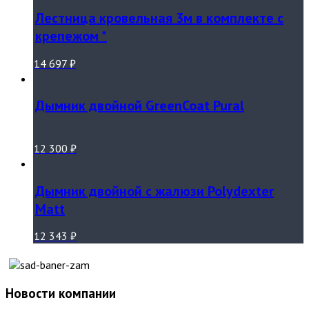
Лестница кровельная 3м в комплекте с
крепежом *
14 697
₽
Дымник двойной GreenCoat Pural
12 300
₽
Дымник двойной с жалюзи Polydexter
Matt
12 343
₽
Новости компании