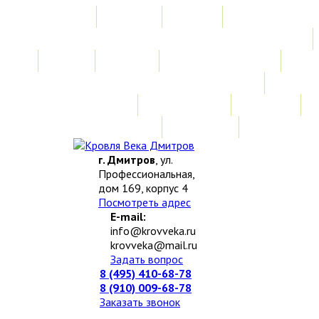
Главная
Акции
Услуги
Замер
Расчет
Монтажные работы
Изготовление нестандартных изделий
Доставка и возврат
Наши работы
Новости
О компании
Контакты
г. Дмитров
, ул.
Профессиональная,
дом 169, корпус 4
Посмотреть адрес
E-mail:
info@krovveka.ru
krovveka@mail.ru
Задать вопрос
8 (495) 410-68-78
8 (910) 009-68-78
Заказать звонок