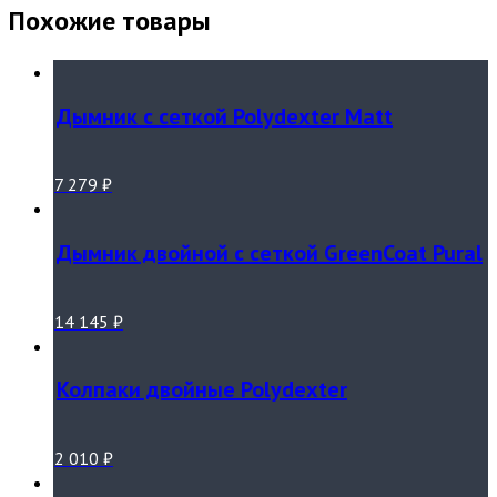
Похожие товары
Дымник с сеткой Polydexter Matt
7 279
₽
Дымник двойной с сеткой GreenCoat Pural
14 145
₽
Колпаки двойные Polydexter
2 010
₽