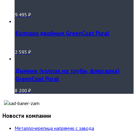
9 495
₽
Колпаки двойные GreenCoat Pural
2 595
₽
Дымник (колпак на трубы, флюгарка)
GreenCoat Pural
8 200
₽
Новости компании
Металлочерепица напрямую с завода