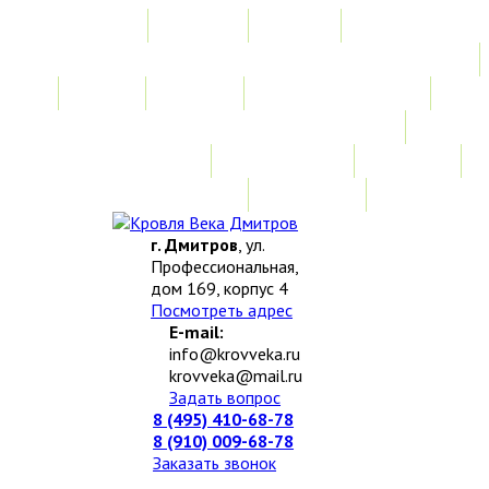
Главная
Акции
Услуги
Замер
Расчет
Монтажные работы
Изготовление нестандартных изделий
Доставка и возврат
Наши работы
Новости
О компании
Контакты
г. Дмитров
, ул.
Профессиональная,
дом 169, корпус 4
Посмотреть адрес
E-mail:
info@krovveka.ru
krovveka@mail.ru
Задать вопрос
8 (495) 410-68-78
8 (910) 009-68-78
Заказать звонок