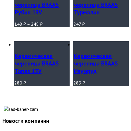
черепица BRAAS
черепица BRAAS
Рубин 13V
Турмалин
148
₽
–
248
₽
247
₽
Керамическая
Керамическая
черепица BRAAS
черепица BRAAS
Топаз 13V
Изумруд
280
₽
289
₽
Новости компании