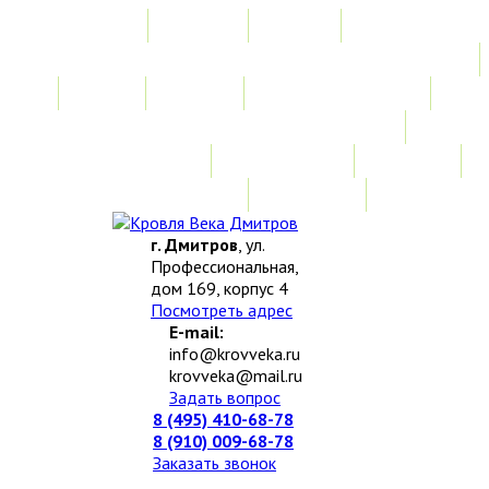
Главная
Акции
Услуги
Замер
Расчет
Монтажные работы
Изготовление нестандартных изделий
Доставка и возврат
Наши работы
Новости
О компании
Контакты
г. Дмитров
, ул.
Профессиональная,
дом 169, корпус 4
Посмотреть адрес
E-mail:
info@krovveka.ru
krovveka@mail.ru
Задать вопрос
8 (495) 410-68-78
8 (910) 009-68-78
Заказать звонок