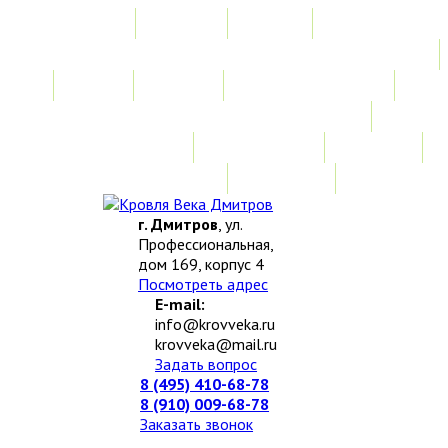
Главная
Акции
Услуги
Замер
Расчет
Монтажные работы
Изготовление нестандартных изделий
Доставка и возврат
Наши работы
Новости
О компании
Контакты
г. Дмитров
, ул.
Профессиональная,
дом 169, корпус 4
Посмотреть адрес
E-mail:
info@krovveka.ru
krovveka@mail.ru
Задать вопрос
8 (495) 410-68-78
8 (910) 009-68-78
Заказать звонок