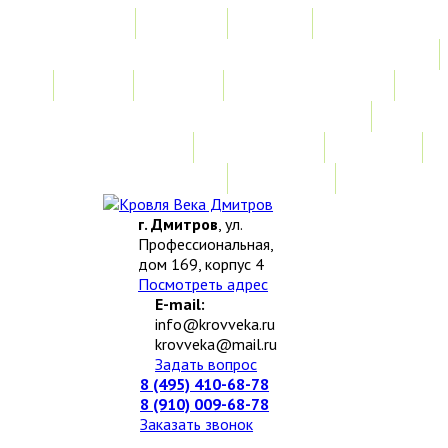
Главная
Акции
Услуги
Замер
Расчет
Монтажные работы
Изготовление нестандартных изделий
Доставка и возврат
Наши работы
Новости
О компании
Контакты
г. Дмитров
, ул.
Профессиональная,
дом 169, корпус 4
Посмотреть адрес
E-mail:
info@krovveka.ru
krovveka@mail.ru
Задать вопрос
8 (495) 410-68-78
8 (910) 009-68-78
Заказать звонок