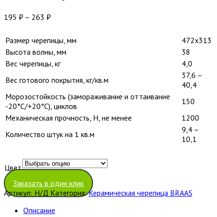
195
₽
–
263
₽
Размер черепицы, мм
472х313
Высота волны, мм
38
Вес черепицы, кг
4,0
37,6 –
Вес готового покрытия, кг/кв.м
40,4
Морозостойкость (замораживание и оттаивание
150
-20°С/+20°С), циклов
Механическая прочность, Н, не менее
1200
9,4 –
Количество штук на 1 кв.м
10,1
Цвет
Очистить
Заказать в один клик
Артикул:
Н/Д
Категория:
Керамическая черепица BRAAS
Описание