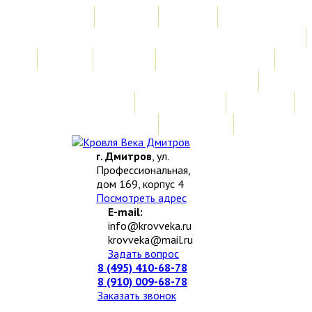
Главная
Акции
Услуги
Замер
Расчет
Монтажные работы
Изготовление нестандартных изделий
Доставка и возврат
Наши работы
Новости
О компании
Контакты
г. Дмитров
, ул.
Профессиональная,
дом 169, корпус 4
Посмотреть адрес
E-mail:
info@krovveka.ru
krovveka@mail.ru
Задать вопрос
8 (495) 410-68-78
8 (910) 009-68-78
Заказать звонок