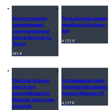
Односторонняя
Гидроизоляционная
алюминиевая
мембрана Изоспан-
соединительная
АМ
лента Изоспан FL
4 732
₽
Termo
383
₽
Уплотнительная
Отражающая паро-
лента под
гидроизоляционная
контробрешетку
пленка Изоспан FS
Изоспан лента под
4 277
₽
контроб.