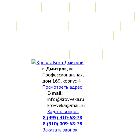
Главная
Акции
Услуги
Замер
Расчет
Монтажные работы
Изготовление нестандартных изделий
Доставка и возврат
Наши работы
Новости
О компании
Контакты
г. Дмитров
, ул.
Профессиональная,
дом 169, корпус 4
Посмотреть адрес
E-mail:
info@krovveka.ru
krovveka@mail.ru
Задать вопрос
8 (495) 410-68-78
8 (910) 009-68-78
Заказать звонок