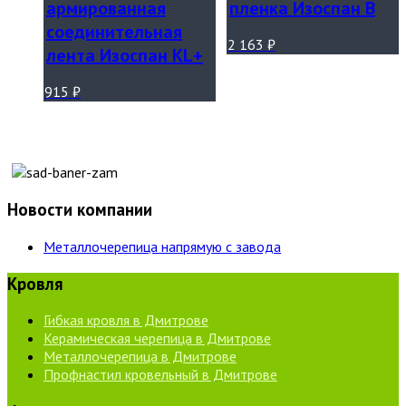
армированная
пленка Изоспан В
соединительная
2 163
₽
лента Изоспан KL+
915
₽
Новости компании
Металлочерепица напрямую с завода
Кровля
Гибкая кровля в Дмитрове
Керамическая черепица в Дмитрове
Металлочерепица в Дмитрове
Профнастил кровельный в Дмитрове