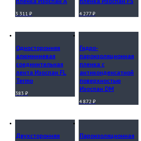
пленка Изоспан А
пленка Изоспан FS
3 311
₽
4 277
₽
Односторонняя
Гидро-
алюминиевая
пароизоляционная
соединительная
пленка с
лента Изоспан FL
антиконденсатной
Termo
поверхностью
Изоспан DM
383
₽
4 872
₽
Двухсторонняя
Пароизоляционная