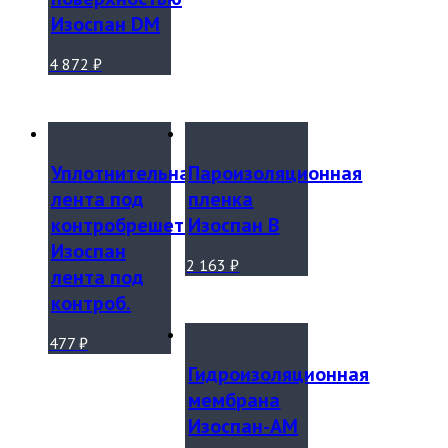
Изоспан DM
4 872
₽
Уплотнительная
Пароизоляционная
лента под
пленка
контробрешетку
Изоспан В
Изоспан
2 163
₽
лента под
контроб.
477
₽
Гидроизоляционная
мембрана
Изоспан-АМ