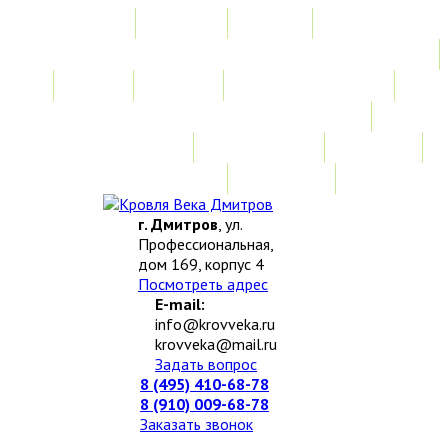
Главная
Акции
Услуги
Замер
Расчет
Монтажные работы
Изготовление нестандартных изделий
Доставка и возврат
Наши работы
Новости
О компании
Контакты
г. Дмитров
, ул.
Профессиональная,
дом 169, корпус 4
Посмотреть адрес
E-mail:
info@krovveka.ru
krovveka@mail.ru
Задать вопрос
8 (495) 410-68-78
8 (910) 009-68-78
Заказать звонок