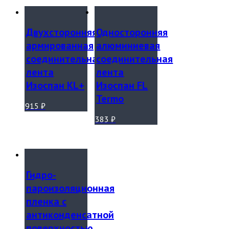
Двухсторонняя
Односторонняя
армированная
алюминиевая
соединительная
соединительная
лента
лента
Изоспан KL+
Изоспан FL
Termo
915
₽
383
₽
Гидро-
пароизоляционная
пленка с
антиконденсатной
поверхностью