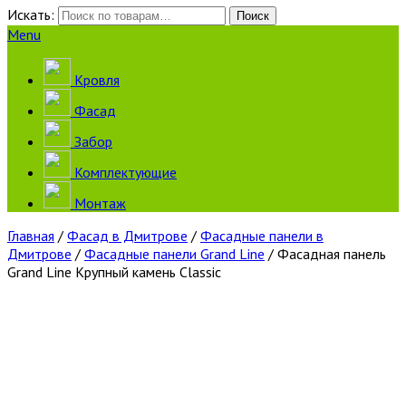
Искать:
Поиск
Menu
Кровля
Фасад
Забор
Комплектующие
Монтаж
Главная
/
Фасад в Дмитрове
/
Фасадные панели в
Дмитрове
/
Фасадные панели Grand Line
/ Фасадная панель
Grand Line Крупный камень Classic