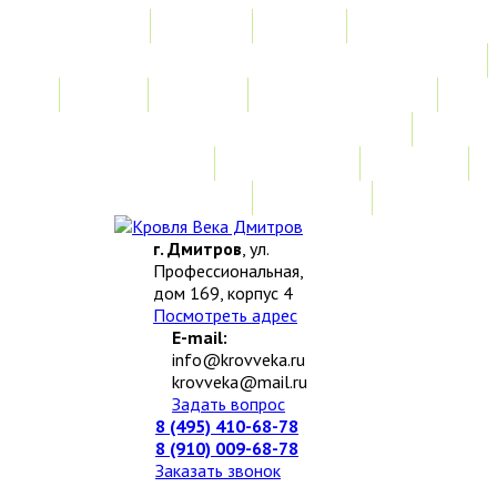
Главная
Акции
Услуги
Замер
Расчет
Монтажные работы
Изготовление нестандартных изделий
Доставка и возврат
Наши работы
Новости
О компании
Контакты
г. Дмитров
, ул.
Профессиональная,
дом 169, корпус 4
Посмотреть адрес
E-mail:
info@krovveka.ru
krovveka@mail.ru
Задать вопрос
8 (495) 410-68-78
8 (910) 009-68-78
Заказать звонок