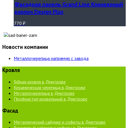
Фасадная панель Grand Line Клинкерный
кирпич Design Plus
770
₽
Новости компании
Металлочерепица напрямую с завода
Кровля
Гибкая кровля в Дмитрове
Керамическая черепица в Дмитрове
Металлочерепица в Дмитрове
Профнастил кровельный в Дмитрове
Фасад
Металлический сайдинг и софиты в Дмитрове
Виниловый сайдинг и софиты в Дмитрове