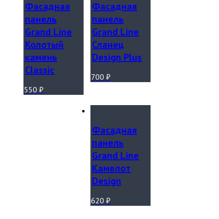
Фасадная
Фасадная
панель
панель
Grand Line
Grand Line
Колотый
Сланец
камень
Design Plus
Classic
700
₽
550
₽
Фасадная
панель
Grand Line
Камелот
Design
620
₽