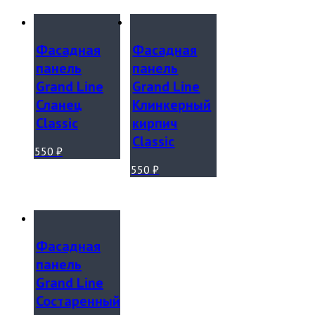
Фасадная
Фасадная
панель
панель
Grand Line
Grand Line
Сланец
Клинкерный
Classic
кирпич
Classic
550
₽
550
₽
Фасадная
панель
Grand Line
Состаренный