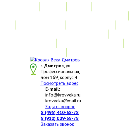
Главная
Акции
Услуги
Замер
Расчет
Монтажные работы
Изготовление нестандартных изделий
Доставка и возврат
Наши работы
Новости
О компании
Контакты
г. Дмитров
, ул.
Профессиональная,
дом 169, корпус 4
Посмотреть адрес
E-mail:
info@krovveka.ru
krovveka@mail.ru
Задать вопрос
8 (495) 410-68-78
8 (910) 009-68-78
Заказать звонок