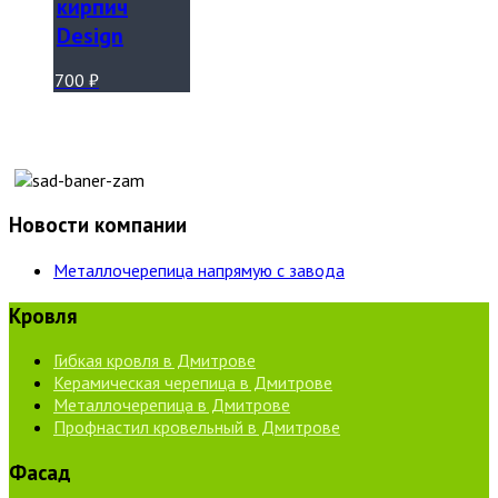
кирпич
Design
700
₽
Новости компании
Металлочерепица напрямую с завода
Кровля
Гибкая кровля в Дмитрове
Керамическая черепица в Дмитрове
Металлочерепица в Дмитрове
Профнастил кровельный в Дмитрове
Фасад