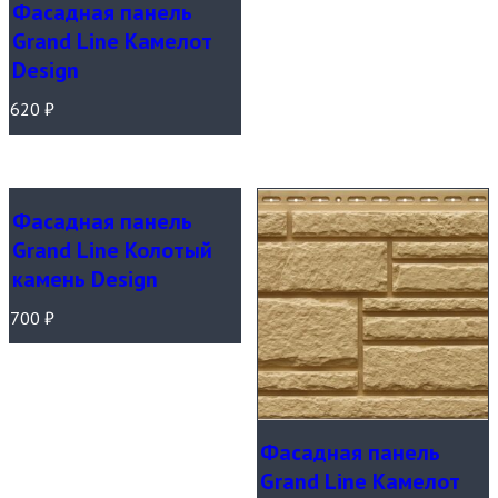
Фасадная панель
Grand Line Камелот
Design
620
₽
Фасадная панель
Grand Line Колотый
камень Design
700
₽
Фасадная панель
Grand Line Камелот