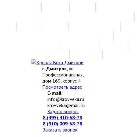
Главная
Акции
Услуги
Замер
Расчет
Монтажные работы
Изготовление нестандартных изделий
Доставка и возврат
Наши работы
Новости
О компании
Контакты
г. Дмитров
, ул.
Профессиональная,
дом 169, корпус 4
Посмотреть адрес
E-mail:
info@krovveka.ru
krovveka@mail.ru
Задать вопрос
8 (495) 410-68-78
8 (910) 009-68-78
Заказать звонок