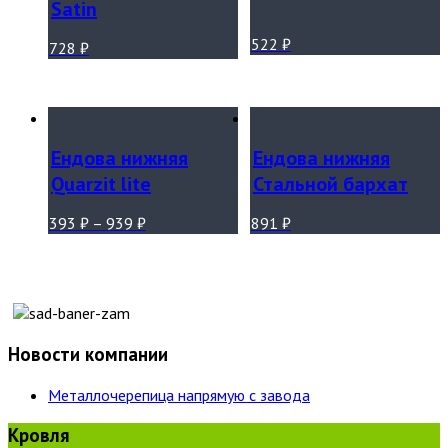
Satin
522
₽
728
₽
Ендова нижняя
Ендова нижняя
Quarzit lite
Стальной бархат
393
₽
–
939
₽
891
₽
Новости компании
Металлочерепица напрямую с завода
Кровля