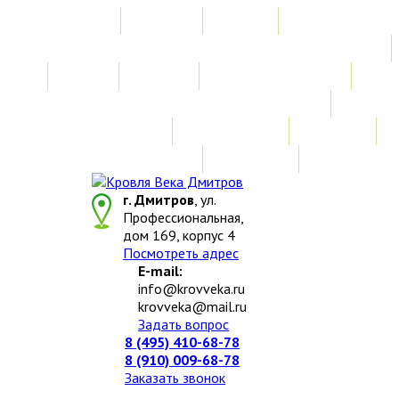
Главная
Акции
Услуги
Замер
Расчет
Монтажные работы
Изготовление нестандартных изделий
Доставка и возврат
Наши работы
Новости
О компании
Контакты
г. Дмитров
, ул.
Профессиональная,
дом 169, корпус 4
Посмотреть адрес
E-mail:
info@krovveka.ru
krovveka@mail.ru
Задать вопрос
8 (495) 410-68-78
8 (910) 009-68-78
Заказать звонок