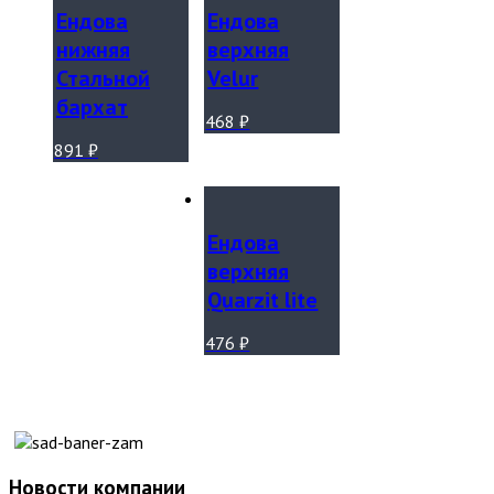
Ендова
Ендова
нижняя
верхняя
Стальной
Velur
бархат
468
₽
891
₽
Ендова
верхняя
Quarzit lite
476
₽
Новости компании