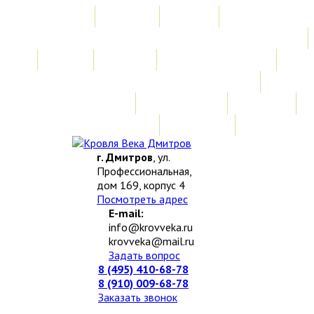
Главная
Акции
Услуги
Замер
Расчет
Монтажные работы
Изготовление нестандартных изделий
Доставка и возврат
Наши работы
Новости
О компании
Контакты
г. Дмитров
, ул.
Профессиональная,
дом 169, корпус 4
Посмотреть адрес
E-mail:
info@krovveka.ru
krovveka@mail.ru
Задать вопрос
8 (495) 410-68-78
8 (910) 009-68-78
Заказать звонок