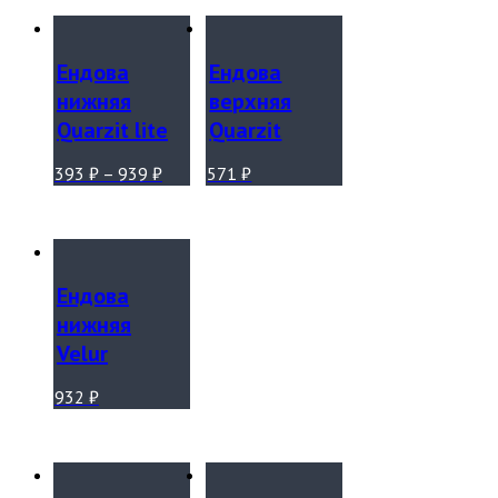
Ендова
Ендова
нижняя
верхняя
Quarzit lite
Quarzit
393
₽
–
939
₽
571
₽
Ендова
нижняя
Velur
932
₽