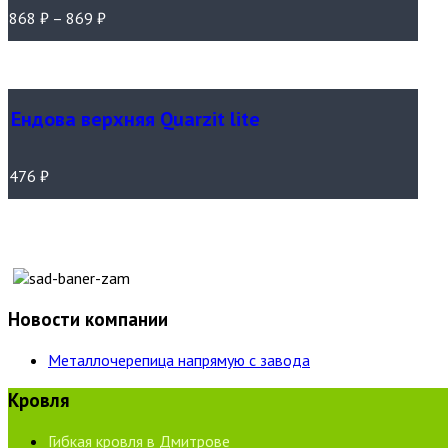
868
₽
–
869
₽
Ендова верхняя Quarzit lite
476
₽
Новости компании
Металлочерепица напрямую с завода
Кровля
Гибкая кровля в Дмитрове