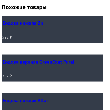
Похожие товары
Ендова нижняя Zn
522
₽
Ендова верхняя GreenCoat Pural
757
₽
Ендова нижняя Atlas