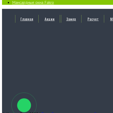
Мансардные окна Fakro
Главная
Акции
Замер
Расчет
М