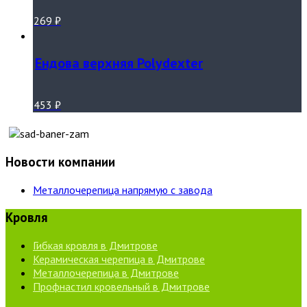
269
₽
Ендова верхняя Polydexter
453
₽
Новости компании
Металлочерепица напрямую с завода
Кровля
Гибкая кровля в Дмитрове
Керамическая черепица в Дмитрове
Металлочерепица в Дмитрове
Профнастил кровельный в Дмитрове