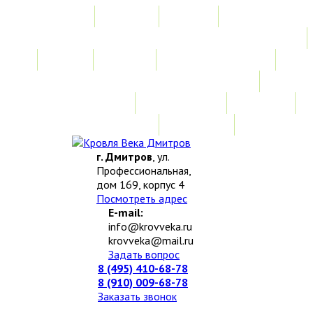
Главная
Акции
Услуги
Замер
Расчет
Монтажные работы
Изготовление нестандартных изделий
Доставка и возврат
Наши работы
Новости
О компании
Контакты
г. Дмитров
, ул.
Профессиональная,
дом 169, корпус 4
Посмотреть адрес
E-mail:
info@krovveka.ru
krovveka@mail.ru
Задать вопрос
8 (495) 410-68-78
8 (910) 009-68-78
Заказать звонок