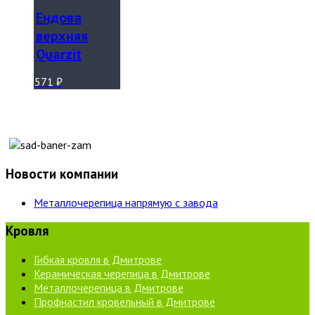
Ендова
верхняя
Quarzit
571
₽
Новости компании
Металлочерепица напрямую с завода
Кровля
Гибкая кровля в Дмитрове
Керамическая черепица в Дмитрове
Металлочерепица в Дмитрове
Профнастил кровельный в Дмитрове