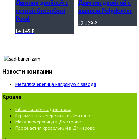
Дымник двойной с
Дымник двойной с
сеткой GreenCoat
жалюзи Polydexter
Pural
12 129
₽
14 145
₽
Новости компании
Металлочерепица напрямую с завода
Кровля
Гибкая кровля в Дмитрове
Керамическая черепица в Дмитрове
Металлочерепица в Дмитрове
Профнастил кровельный в Дмитрове