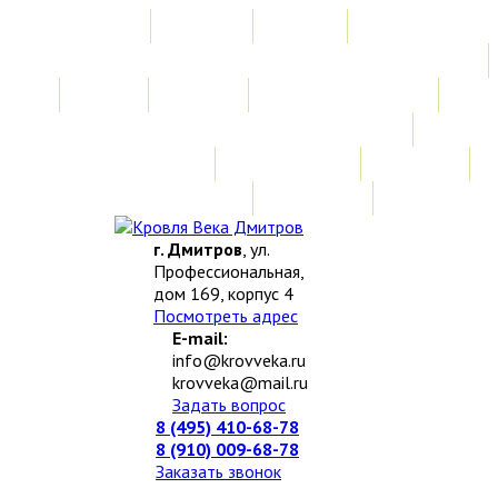
Главная
Акции
Услуги
Замер
Расчет
Монтажные работы
Изготовление нестандартных изделий
Доставка и возврат
Наши работы
Новости
О компании
Контакты
г. Дмитров
, ул.
Профессиональная,
дом 169, корпус 4
Посмотреть адрес
E-mail:
info@krovveka.ru
krovveka@mail.ru
Задать вопрос
8 (495) 410-68-78
8 (910) 009-68-78
Заказать звонок