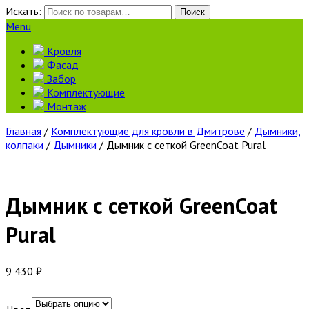
Искать:
Поиск
Menu
Кровля
Фасад
Забор
Комплектующие
Монтаж
Главная
/
Комплектующие для кровли в Дмитрове
/
Дымники,
колпаки
/
Дымники
/ Дымник с сеткой GreenCoat Pural
Дымник с сеткой GreenCoat
Pural
9 430
₽