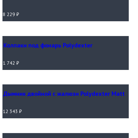
8 229
₽
Колпаки под фонарь Polydexter
1 742
₽
Дымник двойной с жалюзи Polydexter Matt
12 343
₽