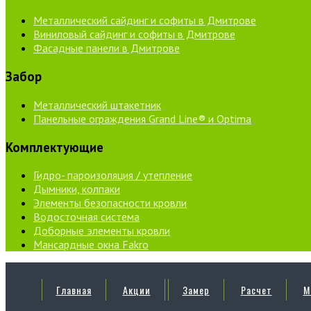
Металлический сайдинг и софиты в Дмитрове
Виниловый сайдинг и софиты в Дмитрове
Фасадные панели в Дмитрове
Забор
Металлический штакетник
Панельные ограждения Grand Line® и Optima
Комплектующие
Гидро- пароизоляция / утепление
Дымники, колпаки
Элементы безопасности кровли
Водосточная система
Доборные элементы кровли
Мансардные окна Fakro
Главная
Акции
Замер
Расчет
М