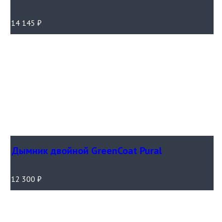
14 145
₽
Дымник двойной GreenCoat Pural
12 300
₽