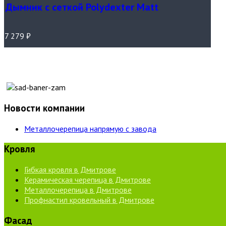
Дымник с сеткой Polydexter Matt
7 279
₽
Новости компании
Металлочерепица напрямую с завода
Кровля
Гибкая кровля в Дмитрове
Керамическая черепица в Дмитрове
Металлочерепица в Дмитрове
Профнастил кровельный в Дмитрове
Фасад