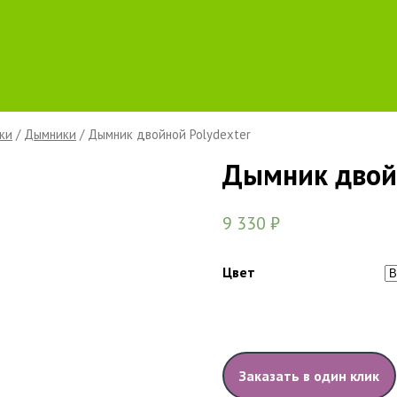
ки
/
Дымники
/ Дымник двойной Polydexter
Дымник двойн
9 330
₽
Цвет
Заказать в один клик