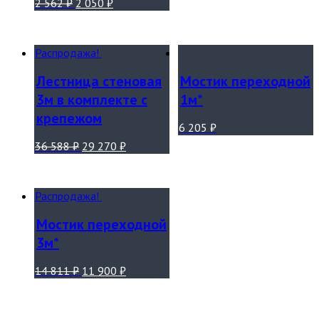
2 562
₽
2 050
₽
Распродажа!
Лестница стеновая
Мостик переходной
3м в комплекте с
1м*
крепежом
6 205
₽
36 588
₽
29 270
₽
Распродажа!
Мостик переходной
3м*
14 811
₽
11 900
₽