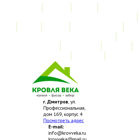
Главная
Акции
Услуги
Замер
Расчет
Монтажные работы
Изготовление нестандартных изделий
Доставка и возврат
Наши работы
Новости
О компании
Контакты
г. Дмитров
, ул.
Профессиональная,
дом 169, корпус 4
Посмотреть адрес
E-mail:
info@krovveka.ru
krovveka@mail.ru