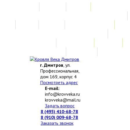
Главная
Акции
Услуги
Замер
Расчет
Монтажные работы
Изготовление нестандартных изделий
Доставка и возврат
Наши работы
Новости
О компании
Контакты
г. Дмитров
, ул.
Профессиональная,
дом 169, корпус 4
Посмотреть адрес
E-mail:
info@krovveka.ru
krovveka@mail.ru
Задать вопрос
8 (495) 410-68-78
8 (910) 009-68-78
Заказать звонок