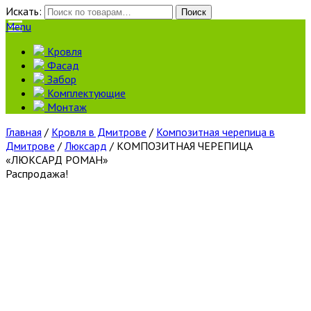
Искать:
Поиск
Menu
Кровля
Фасад
Забор
Комплектующие
Монтаж
Главная
/
Кровля в Дмитрове
/
Композитная черепица в
Дмитрове
/
Люксард
/ КОМПОЗИТНАЯ ЧЕРЕПИЦА
«ЛЮКСАРД РОМАН»
Распродажа!