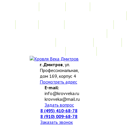
Главная
Акции
Услуги
Замер
Расчет
Монтажные работы
Изготовление нестандартных изделий
Доставка и возврат
Наши работы
Новости
О компании
Контакты
г. Дмитров
, ул.
Профессиональная,
дом 169, корпус 4
Посмотреть адрес
E-mail:
info@krovveka.ru
krovveka@mail.ru
Задать вопрос
8 (495) 410-68-78
8 (910) 009-68-78
Заказать звонок