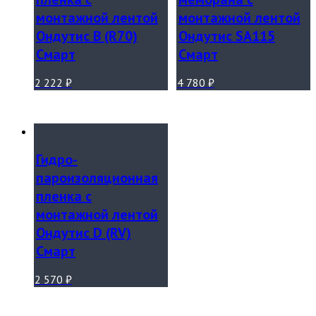
монтажной лентой
монтажной лентой
Ондутис B (R70)
Ондутис SA115
Смарт
Смарт
2 222
₽
4 780
₽
Гидро-
пароизоляционная
пленка с
монтажной лентой
Ондутис D (RV)
Смарт
2 570
₽