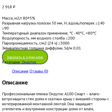
2 918
₽
Масса, м2/г 80±5%
Разрывная нагрузка полоски 50 мм, Н, вдоль/поперек ≥140
≥90
Температурный диапазон применения, °С -40ºС, +80ºС
Водоупорность, мм водного столба ≥200
Паропроницаемость, г/м2 (24 ч) ≥3000
Эквивалентная толщина диффузии, Sd/м 0,01
Заказать в один клик
Категория:
Ондутис
Описание
Отзывы (0)
Описание
Профессиональная пленка Ондутис А100 Смарт – влаго-
ветрозащита стен дома и скатных крыш с внешней стороны с
интегрированной монтажной лентой. Она защищает
утеплитель и внутренние конструкции дома от влаги,