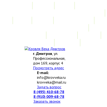
Главная
Акции
Услуги
Замер
Расчет
Монтажные работы
Изготовление нестандартных изделий
Доставка и возврат
Наши работы
Новости
О компании
Контакты
г. Дмитров
, ул.
Профессиональная,
дом 169, корпус 4
Посмотреть адрес
E-mail:
info@krovveka.ru
krovveka@mail.ru
Задать вопрос
8 (495) 410-68-78
8 (910) 009-68-78
Заказать звонок