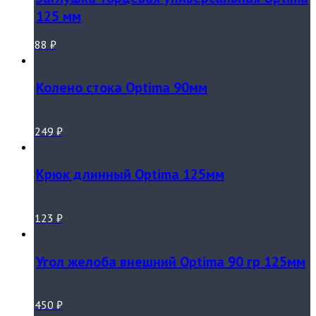
125 мм
88
₽
Колено стока Optima 90мм
249
₽
Крюк длинный Optima 125мм
123
₽
Угол желоба внешний Optima 90 гр 125мм
450
₽