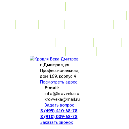
Главная
Акции
Услуги
Замер
Расчет
Монтажные работы
Изготовление нестандартных изделий
Доставка и возврат
Наши работы
Новости
О компании
Контакты
г. Дмитров
, ул.
Профессиональная,
дом 169, корпус 4
Посмотреть адрес
E-mail:
info@krovveka.ru
krovveka@mail.ru
Задать вопрос
8 (495) 410-68-78
8 (910) 009-68-78
Заказать звонок