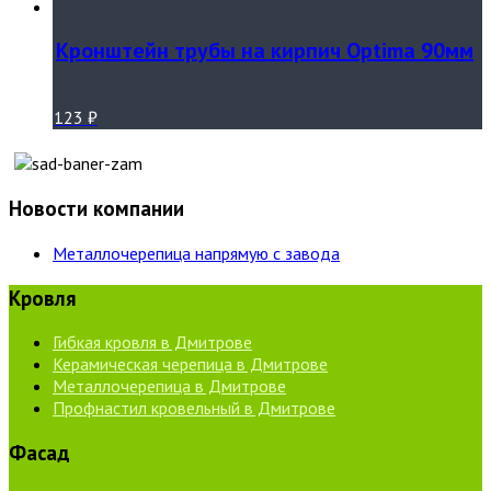
Кронштейн трубы на кирпич Optima 90мм
123
₽
Новости компании
Металлочерепица напрямую с завода
Кровля
Гибкая кровля в Дмитрове
Керамическая черепица в Дмитрове
Металлочерепица в Дмитрове
Профнастил кровельный в Дмитрове
Фасад