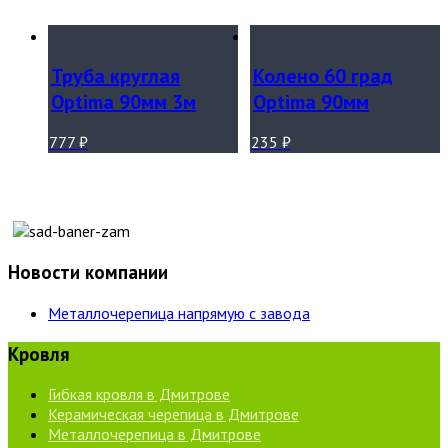
Труба круглая
Колено 60 град
Optima 90мм 3м
Optima 90мм
777
₽
235
₽
Новости компании
Металлочерепица напрямую с завода
Кровля
Гибкая кровля в Дмитрове
Керамическая черепица в Дмитрове
Металлочерепица в Дмитрове