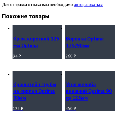
Для отправки отзыва вам необходимо
авторизоваться
.
Похожие товары
Крюк короткий 125
Воронка Optima
мм Optima
125/90мм
94
₽
260
₽
Кронштейн трубы
Угол желоба
на кирпич Optima
внешний Optima 90
90мм
гр 125мм
123
₽
450
₽