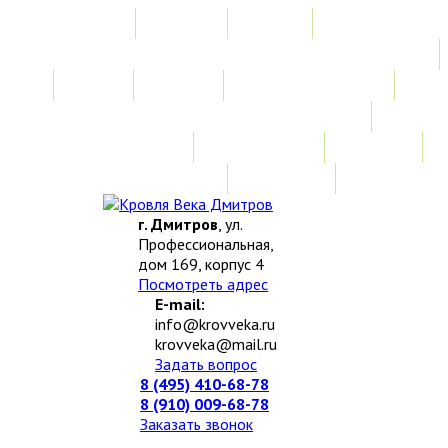
Главная
Акции
Услуги
Замер
Расчет
Монтажные работы
Изготовление нестандартных изделий
Доставка и возврат
Наши работы
Новости
О компании
Контакты
г. Дмитров
, ул.
Профессиональная,
дом 169, корпус 4
Посмотреть адрес
E-mail:
info@krovveka.ru
krovveka@mail.ru
Задать вопрос
8 (495) 410-68-78
8 (910) 009-68-78
Заказать звонок