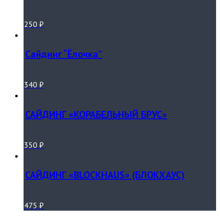
250
₽
Сайдинг “Ёлочка”
340
₽
САЙДИНГ «КОРАБЕЛЬНЫЙ БРУС»
350
₽
САЙДИНГ «BLOCKHAUS» (БЛОКХАУС)
475
₽