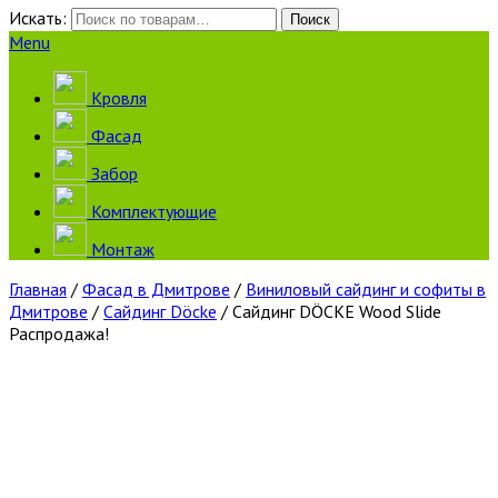
Искать:
Поиск
Menu
Кровля
Фасад
Забор
Комплектующие
Монтаж
Главная
/
Фасад в Дмитрове
/
Виниловый сайдинг и софиты в
Дмитрове
/
Сайдинг Döcke
/ Сайдинг DÖCKE Wood Slide
Распродажа!