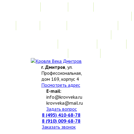
Главная
Акции
Услуги
Замер
Расчет
Монтажные работы
Изготовление нестандартных изделий
Доставка и возврат
Наши работы
Новости
О компании
Контакты
г. Дмитров
, ул.
Профессиональная,
дом 169, корпус 4
Посмотреть адрес
E-mail:
info@krovveka.ru
krovveka@mail.ru
Задать вопрос
8 (495) 410-68-78
8 (910) 009-68-78
Заказать звонок