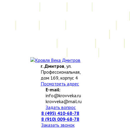
Главная
Акции
Услуги
Замер
Расчет
Монтажные работы
Изготовление нестандартных изделий
Доставка и возврат
Наши работы
Новости
О компании
Контакты
г. Дмитров
, ул.
Профессиональная,
дом 169, корпус 4
Посмотреть адрес
E-mail:
info@krovveka.ru
krovveka@mail.ru
Задать вопрос
8 (495) 410-68-78
8 (910) 009-68-78
Заказать звонок