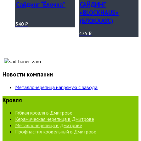
Сайдинг “Ёлочка”
САЙДИНГ
«BLOCKHAUS»
(БЛОКХАУС)
340
₽
475
₽
Новости компании
Металлочерепица напрямую с завода
Кровля
Гибкая кровля в Дмитрове
Керамическая черепица в Дмитрове
Металлочерепица в Дмитрове
Профнастил кровельный в Дмитрове