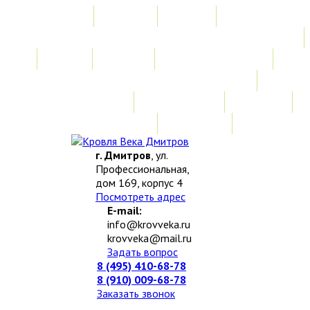
Главная
Акции
Услуги
Замер
Расчет
Монтажные работы
Изготовление нестандартных изделий
Доставка и возврат
Наши работы
Новости
О компании
Контакты
г. Дмитров
, ул.
Профессиональная,
дом 169, корпус 4
Посмотреть адрес
E-mail:
info@krovveka.ru
krovveka@mail.ru
Задать вопрос
8 (495) 410-68-78
8 (910) 009-68-78
Заказать звонок