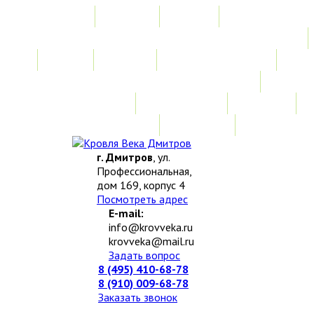
Главная
Акции
Услуги
Замер
Расчет
Монтажные работы
Изготовление нестандартных изделий
Доставка и возврат
Наши работы
Новости
О компании
Контакты
г. Дмитров
, ул.
Профессиональная,
дом 169, корпус 4
Посмотреть адрес
E-mail:
info@krovveka.ru
krovveka@mail.ru
Задать вопрос
8 (495) 410-68-78
8 (910) 009-68-78
Заказать звонок