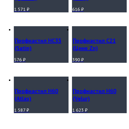
1 571
₽
616
₽
Профнастил НС35
Профнастил С21
(Satin)
(Цинк Zn)
576
₽
390
₽
Профнастил Н60
Профнастил Н60
(Atlas)
(Velur)
1 587
₽
1 623
₽