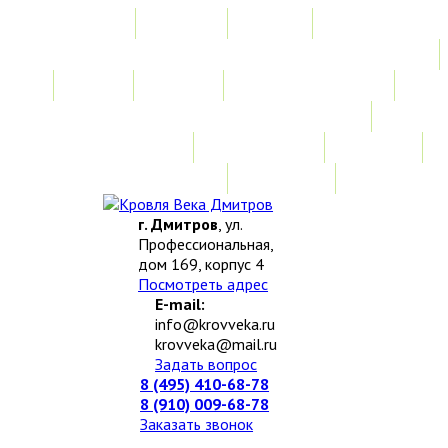
Главная
Акции
Услуги
Замер
Расчет
Монтажные работы
Изготовление нестандартных изделий
Доставка и возврат
Наши работы
Новости
О компании
Контакты
г. Дмитров
, ул.
Профессиональная,
дом 169, корпус 4
Посмотреть адрес
E-mail:
info@krovveka.ru
krovveka@mail.ru
Задать вопрос
8 (495) 410-68-78
8 (910) 009-68-78
Заказать звонок