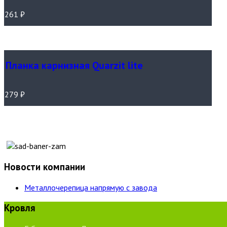
261
₽
Планка карнизная Quarzit lite
279
₽
Новости компании
Металлочерепица напрямую с завода
Кровля