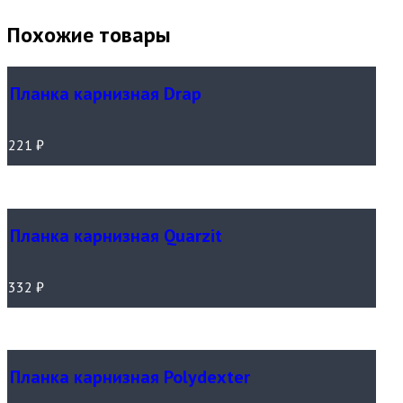
Похожие товары
Планка карнизная Drap
221
₽
Планка карнизная Quarzit
332
₽
Планка карнизная Polydexter