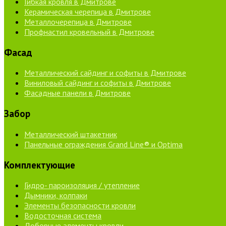
Гибкая кровля в Дмитрове
Керамическая черепица в Дмитрове
Металлочерепица в Дмитрове
Профнастил кровельный в Дмитрове
Фасад
Металлический сайдинг и софиты в Дмитрове
Виниловый сайдинг и софиты в Дмитрове
Фасадные панели в Дмитрове
Забор
Металлический штакетник
Панельные ограждения Grand Line® и Optima
Комплектующие
Гидро- пароизоляция / утепление
Дымники, колпаки
Элементы безопасности кровли
Водосточная система
Доборные элементы кровли