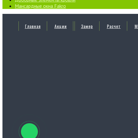
Мансардные окна Fakro
Главная
Акции
Замер
Расчет
М