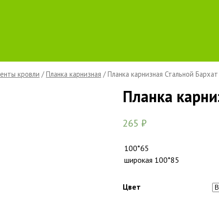
енты кровли
/
Планка карнизная
/ Планка карнизная Стальной Бархат
Планка карни
265
₽
100*65
широкая 100*85
Цвет