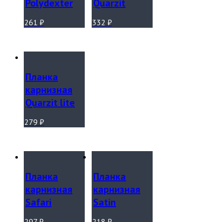
Polydexter
Quarzit
261
₽
332
₽
Планка
карнизная
Quarzit lite
279
₽
Планка
Планка
карнизная
карнизная
Safari
Satin
297
₽
218
₽