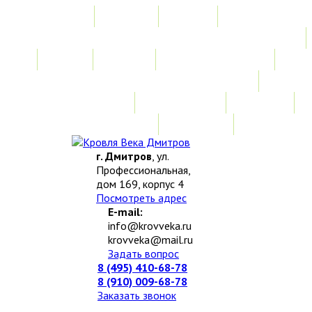
Главная
Акции
Услуги
Замер
Расчет
Монтажные работы
Изготовление нестандартных изделий
Доставка и возврат
Наши работы
Новости
О компании
Контакты
г. Дмитров
, ул.
Профессиональная,
дом 169, корпус 4
Посмотреть адрес
E-mail:
info@krovveka.ru
krovveka@mail.ru
Задать вопрос
8 (495) 410-68-78
8 (910) 009-68-78
Заказать звонок