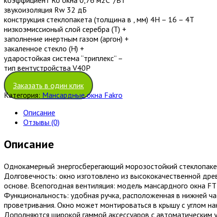
звукоизоляция Rw 32 дБ
конструкция стеклопакета (толщина в , мм) 4H – 16 – 4T
низкоэмиссионый слой серебра (T) +
заполнение инертным газом (аргон) +
закаленное стекло (H) +
ударостойкая система “триплекс” –
тип вентустройства V40P
Заказать в один клик
Категория:
Мансардные окна Fakro
Описание
Отзывы (0)
Описание
Однокамерный энергосберегающий морозостойкий стеклопакет.
Долговечность: окно изготовлено из высококачественной древ
основе. Всепогодная вентиляция: модель мансардного окна F
Функциональность: удобная ручка, расположенная в нижней ча
проветривания. Окно может монтироваться в крышу с углом на
Дополняются широкой гаммой аксессуаров c автоматическим 