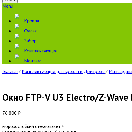
Menu
Кровля
Фасад
Забор
Комплектующие
Монтаж
Главная
/
Комплектующие для кровли в Дмитрове
/
Мансардны
Окно FTP-V U3 Eleсtro/Z-Wave
76 800
₽
морозостойкий стеклопакет +
коэффициент Ro окна 0,76 м2С°/Вт