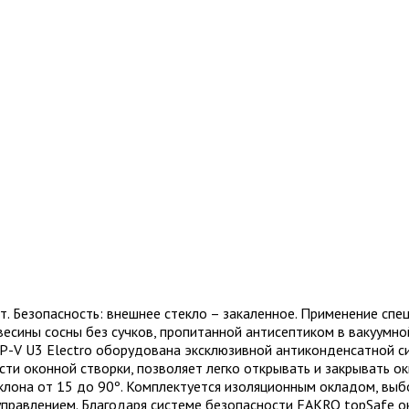
 Безопасность: внешнее стекло – закаленное. Применение спец
есины сосны без сучков, пропитанной антисептиком в вакуумно
TP-V U3 Electro оборудована эксклюзивной антиконденсатной с
сти оконной створки, позволяет легко открывать и закрывать о
клона от 15 до 90º. Комплектуется изоляционным окладом, выбо
управлением. Благодаря системе безопасности FAKRO topSafe о