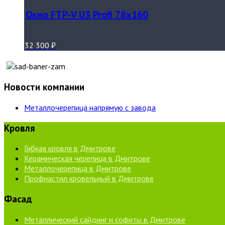
Окно FTP-V U3 Profi 78х160
32 300
₽
Новости компании
Металлочерепица напрямую с завода
Кровля
Гибкая кровля в Дмитрове
Керамическая черепица в Дмитрове
Металлочерепица в Дмитрове
Профнастил кровельный в Дмитрове
Фасад
Металлический сайдинг и софиты в Дмитрове