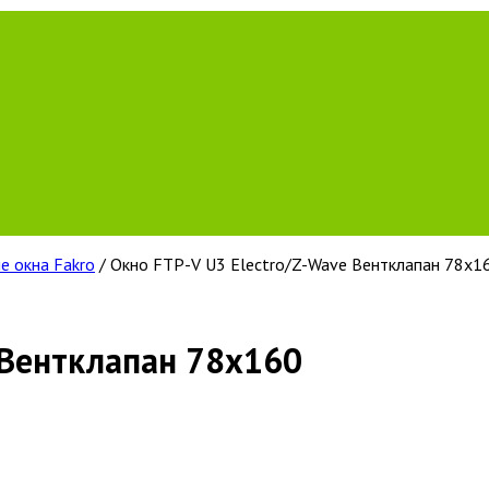
е окна Fakro
/ Окно FTP-V U3 Eleсtro/Z-Wave Вентклапан 78х1
 Вентклапан 78х160