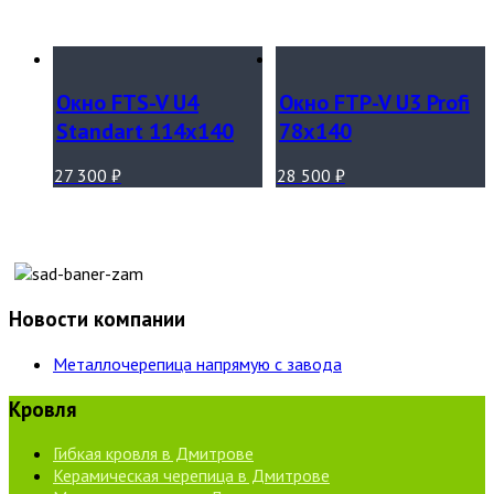
Окно FTS-V U4
Окно FTP-V U3 Profi
Standart 114х140
78х140
27 300
₽
28 500
₽
Новости компании
Металлочерепица напрямую с завода
Кровля
Гибкая кровля в Дмитрове
Керамическая черепица в Дмитрове