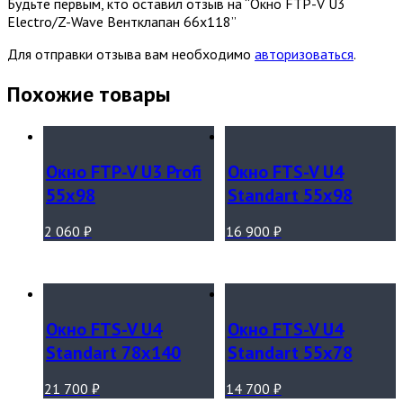
Будьте первым, кто оставил отзыв на “Окно FTP-V U3
Eleсtro/Z-Wave Вентклапан 66х118”
Для отправки отзыва вам необходимо
авторизоваться
.
Похожие товары
Окно FTP-V U3 Profi
Окно FTS-V U4
55х98
Standart 55х98
2 060
₽
16 900
₽
Окно FTS-V U4
Окно FTS-V U4
Standart 78х140
Standart 55х78
21 700
₽
14 700
₽