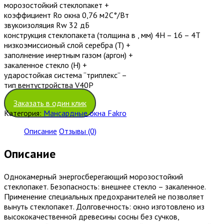
морозостойкий стеклопакет +
коэффициент Ro окна 0,76 м2С°/Вт
звукоизоляция Rw 32 дБ
конструкция стеклопакета (толщина в , мм) 4H – 16 – 4T
низкоэмиссионый слой серебра (T) +
заполнение инертным газом (аргон) +
закаленное стекло (H) +
ударостойкая система “триплекс” –
тип вентустройства V40P
Заказать в один клик
Категория:
Мансардные окна Fakro
Описание
Отзывы (0)
Описание
Однокамерный энергосберегающий морозостойкий
стеклопакет. Безопасность: внешнее стекло – закаленное.
Применение специальных предохранителей не позволяет
вынуть стеклопакет. Долговечность: окно изготовлено из
высококачественной древесины сосны без сучков,