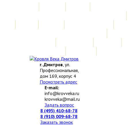
Главная
Акции
Услуги
Замер
Расчет
Монтажные работы
Изготовление нестандартных изделий
Доставка и возврат
Наши работы
Новости
О компании
Контакты
г. Дмитров
, ул.
Профессиональная,
дом 169, корпус 4
Посмотреть адрес
E-mail:
info@krovveka.ru
krovveka@mail.ru
Задать вопрос
8 (495) 410-68-78
8 (910) 009-68-78
Заказать звонок