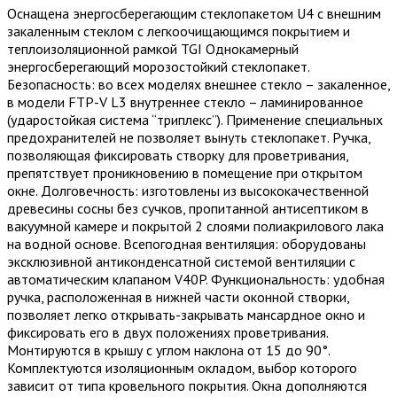
Оснащена энергосберегающим стеклопакетом U4 с внешним
закаленным стеклом с легкоочищающимся покрытием и
теплоизоляционной рамкой TGI Однокамерный
энергосберегающий морозостойкий стеклопакет.
Безопасность: во всех моделях внешнее стекло – закаленное,
в модели FTP-V L3 внутреннее стекло – ламинированное
(ударостойкая система “триплекс”). Применение специальных
предохранителей не позволяет вынуть стеклопакет. Ручка,
позволяющая фиксировать створку для проветривания,
препятствует проникновению в помещение при открытом
окне. Долговечность: изготовлены из высококачественной
древесины сосны без сучков, пропитанной антисептиком в
вакуумной камере и покрытой 2 слоями полиакрилового лака
на водной основе. Всепогодная вентиляция: оборудованы
эксклюзивной антиконденсатной системой вентиляции с
автоматическим клапаном V40P. Функциональность: удобная
ручка, расположенная в нижней части оконной створки,
позволяет легко открывать-закрывать мансардное окно и
фиксировать его в двух положениях проветривания.
Монтируются в крышу с углом наклона от 15 до 90°.
Комплектуются изоляционным окладом, выбор которого
зависит от типа кровельного покрытия. Окна дополняются