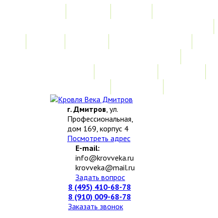
Главная
Акции
Услуги
Замер
Расчет
Монтажные работы
Изготовление нестандартных изделий
Доставка и возврат
Наши работы
Новости
О компании
Контакты
г. Дмитров
, ул.
Профессиональная,
дом 169, корпус 4
Посмотреть адрес
E-mail:
info@krovveka.ru
krovveka@mail.ru
Задать вопрос
8 (495) 410-68-78
8 (910) 009-68-78
Заказать звонок