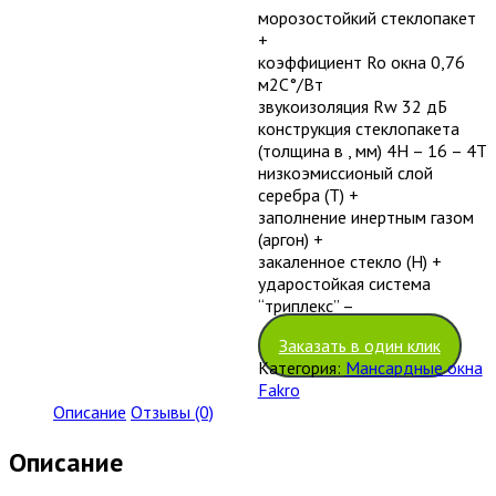
морозостойкий стеклопакет
+
коэффициент Ro окна 0,76
м2С°/Вт
звукоизоляция Rw 32 дБ
конструкция стеклопакета
(толщина в , мм) 4H – 16 – 4T
низкоэмиссионый слой
серебра (T) +
заполнение инертным газом
(аргон) +
закаленное стекло (H) +
ударостойкая система
“триплекс” –
Заказать в один клик
Категория:
Мансардные окна
Fakro
Описание
Отзывы (0)
Описание