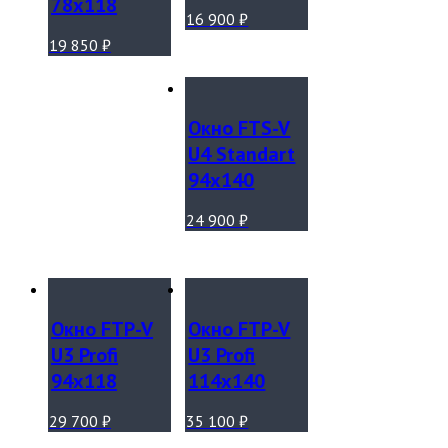
78х118
16 900
₽
19 850
₽
Окно FTS-V
U4 Standart
94х140
24 900
₽
Окно FTP-V
Окно FTP-V
U3 Profi
U3 Profi
94х118
114х140
29 700
₽
35 100
₽