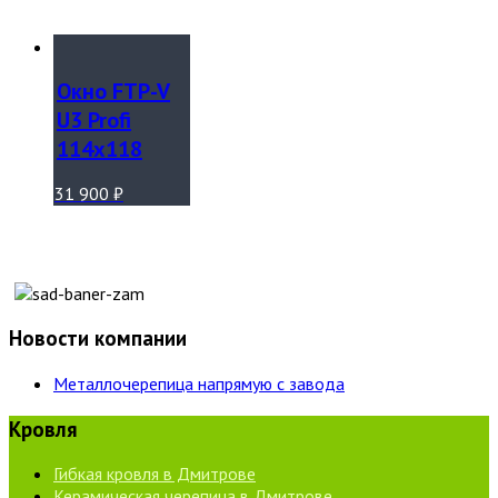
Окно FTP-V
U3 Profi
114х118
31 900
₽
Новости компании
Металлочерепица напрямую с завода
Кровля
Гибкая кровля в Дмитрове
Керамическая черепица в Дмитрове