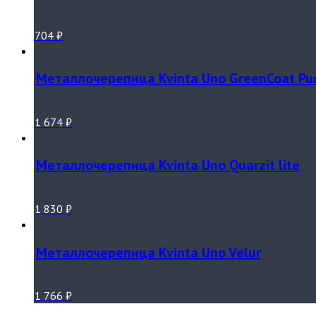
704
₽
Металлочерепица Kvinta Uno GreenCoat Pur
1 674
₽
Металлочерепица Kvinta Uno Quarzit lite
1 830
₽
Металлочерепица Kvinta Uno Velur
1 766
₽