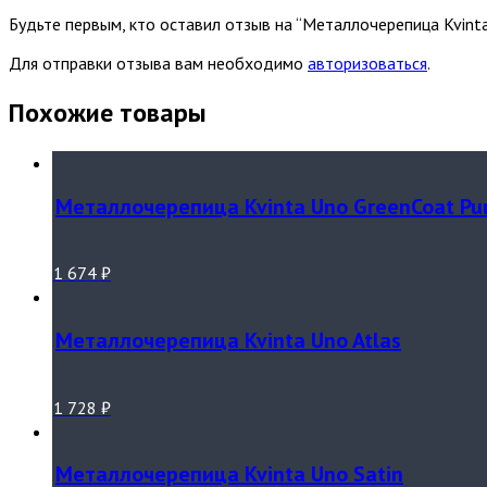
Будьте первым, кто оставил отзыв на “Металлочерепица Kvint
Для отправки отзыва вам необходимо
авторизоваться
.
Похожие товары
Металлочерепица Kvinta Uno GreenCoat Pu
1 674
₽
Металлочерепица Kvinta Uno Atlas
1 728
₽
Металлочерепица Kvinta Uno Satin